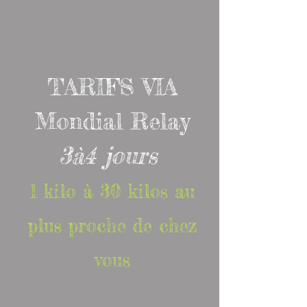
TARIFS VIA
Mondial Relay
3à4 jours
1 kilo à 30 kilos au
plus proche de chez
vous